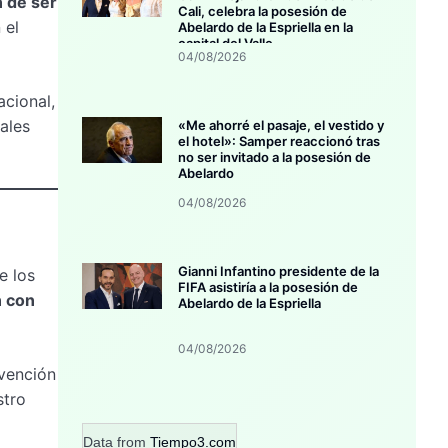
n de ser
Cali, celebra la posesión de
 el
Abelardo de la Espriella en la
capital del Valle
04/08/2026
acional,
ales
«Me ahorré el pasaje, el vestido y
el hotel»: Samper reaccionó tras
no ser invitado a la posesión de
Abelardo
04/08/2026
Gianni Infantino presidente de la
e los
FIFA asistiría a la posesión de
 con
Abelardo de la Espriella
04/08/2026
evención
stro
Data from
Tiempo3.com