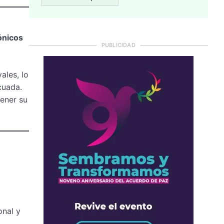
ónicos
PUBLICIDAD
ales, lo
cuada.
ener su
onal y