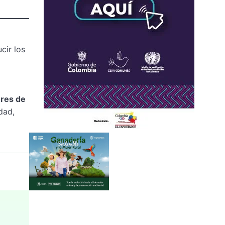
cir los
res de
dad,