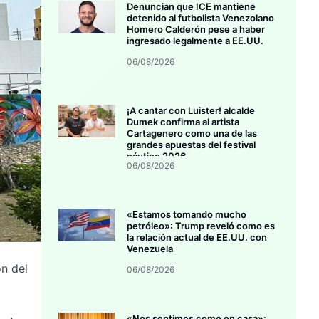
Denuncian que ICE mantiene
detenido al futbolista Venezolano
Homero Calderón pese a haber
ingresado legalmente a EE.UU.
06/08/2026
¡A cantar con Luister! alcalde
Dumek confirma al artista
Cartagenero como una de las
grandes apuestas del festival
náutico 2026
06/08/2026
«Estamos tomando mucho
petróleo»: Trump reveló como es
la relación actual de EE.UU. con
Venezuela
ón del
06/08/2026
«Nos sentimos como en casa»: