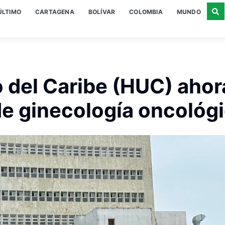
ÚLTIMO
CARTAGENA
BOLÍVAR
COLOMBIA
MUNDO
o del Caribe (HUC) ahor
de ginecología oncológ