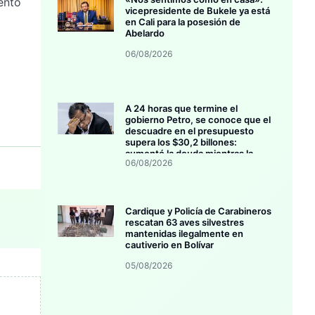
ento
vicepresidente de Bukele ya está
en Cali para la posesión de
Abelardo
06/08/2026
A 24 horas que termine el
gobierno Petro, se conoce que el
descuadre en el presupuesto
supera los $30,2 billones:
aumentó la deuda mientras la
06/08/2026
inversión se estanca
Cardique y Policía de Carabineros
rescatan 63 aves silvestres
mantenidas ilegalmente en
cautiverio en Bolívar
05/08/2026