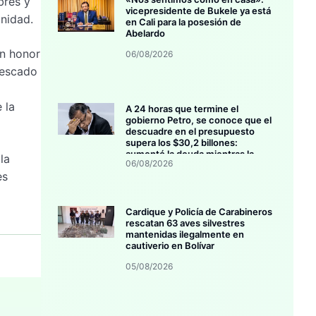
bres y
vicepresidente de Bukele ya está
gnidad.
en Cali para la posesión de
Abelardo
en honor
06/08/2026
pescado
 la
A 24 horas que termine el
gobierno Petro, se conoce que el
descuadre en el presupuesto
supera los $30,2 billones:
aumentó la deuda mientras la
la
06/08/2026
inversión se estanca
es
Cardique y Policía de Carabineros
rescatan 63 aves silvestres
mantenidas ilegalmente en
cautiverio en Bolívar
05/08/2026