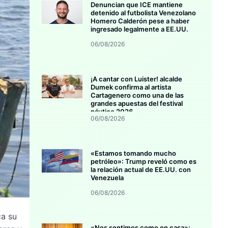
Denuncian que ICE mantiene
detenido al futbolista Venezolano
Homero Calderón pese a haber
ingresado legalmente a EE.UU.
06/08/2026
¡A cantar con Luister! alcalde
Dumek confirma al artista
Cartagenero como una de las
grandes apuestas del festival
náutico 2026
06/08/2026
«Estamos tomando mucho
petróleo»: Trump reveló como es
la relación actual de EE.UU. con
Venezuela
06/08/2026
ca su
«Nos sentimos como en casa»: