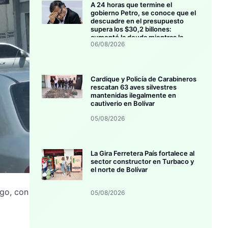
A 24 horas que termine el
gobierno Petro, se conoce que el
descuadre en el presupuesto
supera los $30,2 billones:
aumentó la deuda mientras la
06/08/2026
inversión se estanca
Cardique y Policía de Carabineros
rescatan 63 aves silvestres
mantenidas ilegalmente en
cautiverio en Bolívar
05/08/2026
La Gira Ferretera País fortalece al
sector constructor en Turbaco y
el norte de Bolívar
rgo, con
05/08/2026