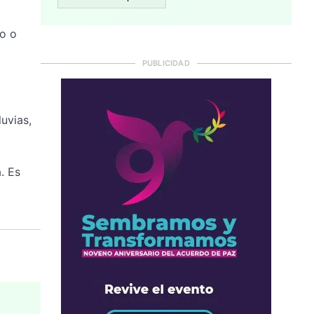
to o
PUBLICIDAD
uvias,
. Es