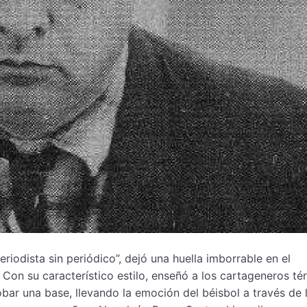
iodista sin periódico”, dejó una huella imborrable en el
Con su característico estilo, enseñó a los cartageneros té
obar una base, llevando la emoción del béisbol a través de 