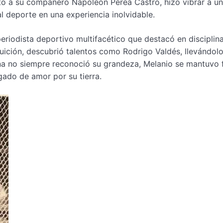
nto a su compañero Napoleón Perea Castro, hizo vibrar a u
l deporte en una experiencia inolvidable.
periodista deportivo multifacético que destacó en disciplin
ntuición, descubrió talentos como Rodrigo Valdés, llevándolo
na no siempre reconoció su grandeza, Melanio se mantuvo f
gado de amor por su tierra.