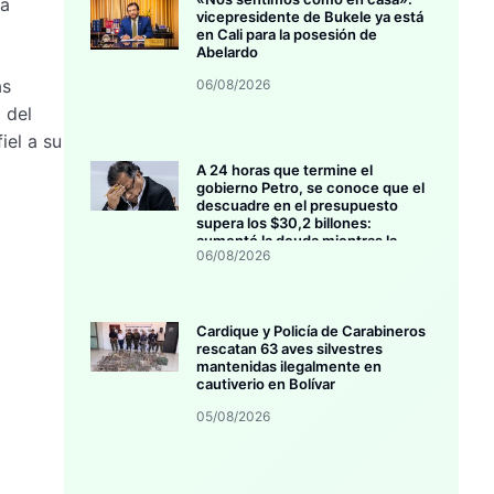
na
vicepresidente de Bukele ya está
en Cali para la posesión de
Abelardo
as
06/08/2026
 del
iel a su
A 24 horas que termine el
gobierno Petro, se conoce que el
descuadre en el presupuesto
supera los $30,2 billones:
aumentó la deuda mientras la
06/08/2026
inversión se estanca
Cardique y Policía de Carabineros
rescatan 63 aves silvestres
mantenidas ilegalmente en
cautiverio en Bolívar
05/08/2026