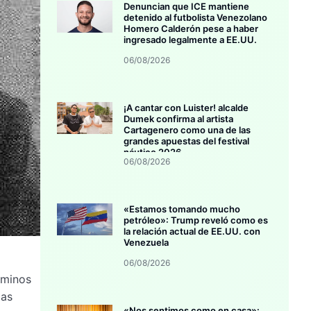
Denuncian que ICE mantiene
detenido al futbolista Venezolano
Homero Calderón pese a haber
ingresado legalmente a EE.UU.
06/08/2026
¡A cantar con Luister! alcalde
Dumek confirma al artista
Cartagenero como una de las
grandes apuestas del festival
náutico 2026
06/08/2026
«Estamos tomando mucho
petróleo»: Trump reveló como es
la relación actual de EE.UU. con
Venezuela
06/08/2026
rminos
las
«Nos sentimos como en casa»: