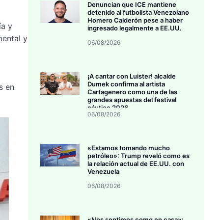
Denuncian que ICE mantiene
detenido al futbolista Venezolano
Homero Calderón pese a haber
ía y
ingresado legalmente a EE.UU.
mental y
06/08/2026
l
¡A cantar con Luister! alcalde
Dumek confirma al artista
s en
Cartagenero como una de las
grandes apuestas del festival
náutico 2026
06/08/2026
«Estamos tomando mucho
petróleo»: Trump reveló como es
la relación actual de EE.UU. con
Venezuela
06/08/2026
«Nos sentimos como en casa»: