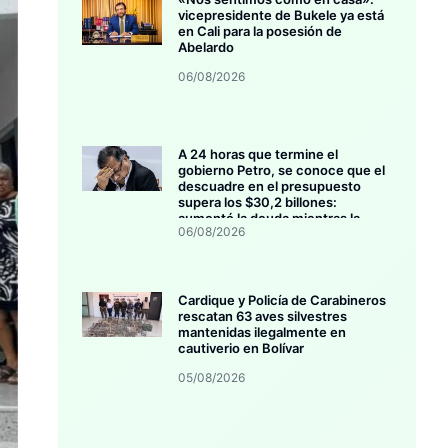
vicepresidente de Bukele ya está
en Cali para la posesión de
Abelardo
06/08/2026
A 24 horas que termine el
gobierno Petro, se conoce que el
descuadre en el presupuesto
supera los $30,2 billones:
aumentó la deuda mientras la
06/08/2026
inversión se estanca
Cardique y Policía de Carabineros
rescatan 63 aves silvestres
mantenidas ilegalmente en
cautiverio en Bolívar
05/08/2026