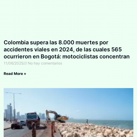
Colombia supera las 8.000 muertes por
accidentes viales en 2024, de las cuales 565
ocurrieron en Bogotá: motociclistas concentran
el 62% de las víctimas
11/06/2025
No hay comentarios
Read More »