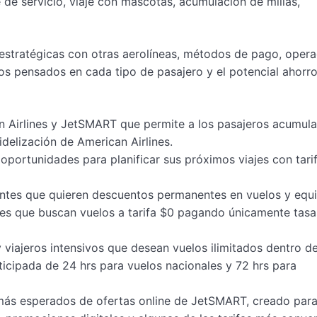
 servicio, viaje con mascotas, acumulación de millas,
estratégicas con otras aerolíneas, métodos de pago, oper
tos pensados en cada tipo de pasajero y el potencial ahorr
n Airlines y JetSMART que permite a los pasajeros acumular
idelización de American Airlines.
portunidades para planificar sus próximos viajes con tarif
entes que quieren descuentos permanentes en vuelos y equi
es que buscan vuelos a tarifa $0 pagando únicamente tasa
viajeros intensivos que desean vuelos ilimitados dentro d
icipada de 24 hrs para vuelos nacionales y 72 hrs para
ás esperados de ofertas online de JetSMART, creado par