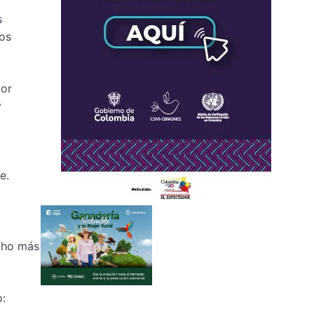
s
os
yor
y
e.
cho más
o: