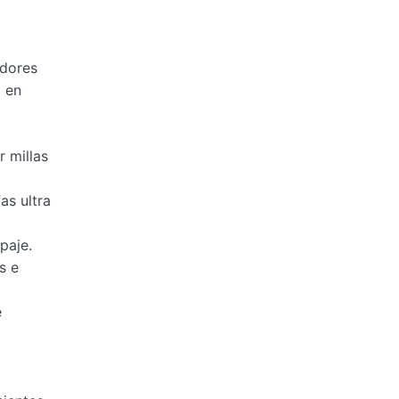
adores
o en
 millas
as ultra
paje.
s e
e
a