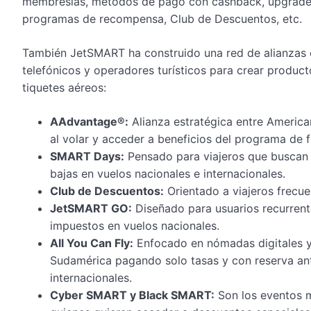
membresías, métodos de pago con cashback, upgrade de
programas de recompensa, Club de Descuentos, etc.
También JetSMART ha construido una red de alianzas 
telefónicos y operadores turísticos para crear produc
tiquetes aéreos:
AAdvantage®:
Alianza estratégica entre America
al volar y acceder a beneficios del programa de f
SMART Days:
Pensado para viajeros que buscan o
bajas en vuelos nacionales e internacionales.
Club de Descuentos:
Orientado a viajeros frecu
JetSMART GO:
Diseñado para usuarios recurrent
impuestos en vuelos nacionales.
All You Can Fly:
Enfocado en nómadas digitales y 
Sudamérica pagando solo tasas y con reserva ant
internacionales.
Cyber SMART y Black SMART:
Son los eventos m