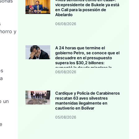
rsonas
vicepresidente de Bukele ya está
en Cali para la posesión de
Abelardo
s
06/08/2026
horro y
A 24 horas que termine el
gobierno Petro, se conoce que el
descuadre en el presupuesto
supera los $30,2 billones:
aumentó la deuda mientras la
os
06/08/2026
inversión se estanca
ra
Cardique y Policía de Carabineros
rescatan 63 aves silvestres
o un
mantenidas ilegalmente en
cautiverio en Bolívar
05/08/2026
e