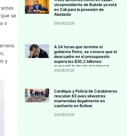
vicepresidente de Bukele ya está
rantes
en Cali para la posesión de
Abelardo
arque se
na o
06/08/2026
terreno
A 24 horas que termine el
gobierno Petro, se conoce que el
o,
descuadre en el presupuesto
as y
supera los $30,2 billones:
aumentó la deuda mientras la
06/08/2026
inversión se estanca
Cardique y Policía de Carabineros
rescatan 63 aves silvestres
mantenidas ilegalmente en
cautiverio en Bolívar
05/08/2026