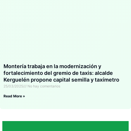
Montería trabaja en la modernización y
fortalecimiento del gremio de taxis: alcalde
Kerguelén propone capital semilla y taxímetro
digital
25/03/2025
No hay comentarios
Read More »