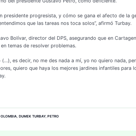
rno del presidente Gustavo Petro, como deficiente.
un presidente progresista, y cómo se gana el afecto de la ge
tendimos que las tareas nos toca solos”, afirmó Turbay.
tavo Bolívar, director del DPS, asegurando que en Cartagen
 en temas de resolver problemas.
o (…), es decir, no me des nada a mí, yo no quiero nada, pe
res, quiero que haya los mejores jardines infantiles para l
ay.
COLOMBIA
,
DUMEK TURBAY
,
PETRO