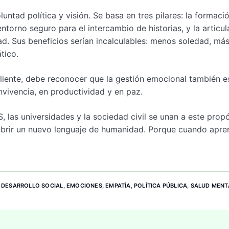
untad política y visión. Se basa en tres pilares: la formaci
ntorno seguro para el intercambio de historias, y la articul
ad. Sus beneficios serían incalculables: menos soledad, má
tico.
iliente, debe reconocer que la gestión emocional también e
onvivencia, en productividad y en paz.
S, las universidades y la sociedad civil se unan a este propó
 abrir un nuevo lenguaje de humanidad. Porque cuando apr
,
DESARROLLO SOCIAL
,
EMOCIONES
,
EMPATÍA
,
POLÍTICA PÚBLICA
,
SALUD MENT