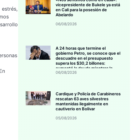
vicepresidente de Bukele ya está
 estrés,
en Cali para la posesión de
Abelardo
imos
sarrollo
06/08/2026
A 24 horas que termine el
gobierno Petro, se conoce que el
ersonas
descuadre en el presupuesto
supera los $30,2 billones:
aumentó la deuda mientras la
 En
06/08/2026
inversión se estanca
Cardique y Policía de Carabineros
rescatan 63 aves silvestres
mantenidas ilegalmente en
cautiverio en Bolívar
05/08/2026