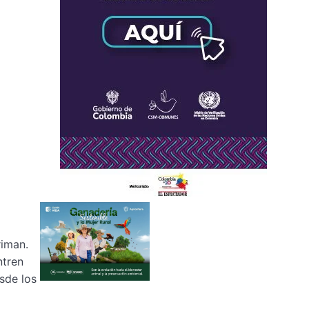
riman.
ntren
sde los