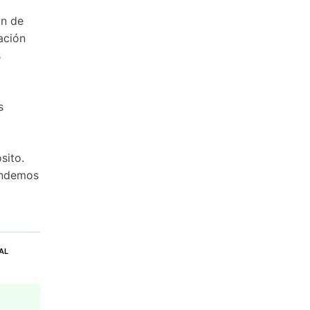
ón de
ación
s
s
sito.
endemos
AL