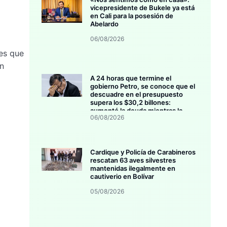
vicepresidente de Bukele ya está
en Cali para la posesión de
Abelardo
06/08/2026
les que
ón
A 24 horas que termine el
gobierno Petro, se conoce que el
descuadre en el presupuesto
supera los $30,2 billones:
aumentó la deuda mientras la
06/08/2026
inversión se estanca
Cardique y Policía de Carabineros
rescatan 63 aves silvestres
mantenidas ilegalmente en
cautiverio en Bolívar
05/08/2026