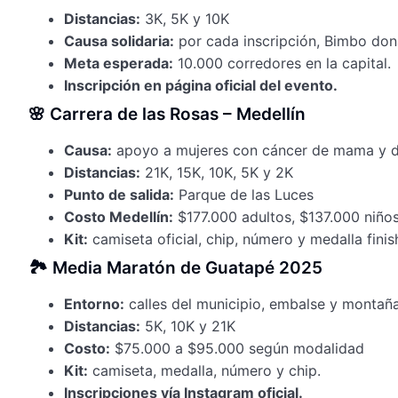
Distancias:
3K, 5K y 10K
Causa solidaria:
por cada inscripción, Bimbo don
Meta esperada:
10.000 corredores en la capital.
Inscripción en página oficial del evento.
🌸 Carrera de las Rosas – Medellín
Causa:
apoyo a mujeres con cáncer de mama y d
Distancias:
21K, 15K, 10K, 5K y 2K
Punto de salida:
Parque de las Luces
Costo Medellín:
$177.000 adultos, $137.000 niño
Kit:
camiseta oficial, chip, número y medalla finis
🏞️ Media Maratón de Guatapé 2025
Entorno:
calles del municipio, embalse y montaña
Distancias:
5K, 10K y 21K
Costo:
$75.000 a $95.000 según modalidad
Kit:
camiseta, medalla, número y chip.
Inscripciones vía Instagram oficial.