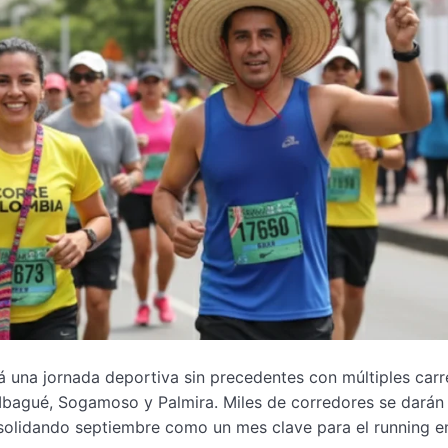
 una jornada deportiva sin precedentes con múltiples carr
Ibagué, Sogamoso y Palmira. Miles de corredores se darán 
solidando septiembre como un mes clave para el running en