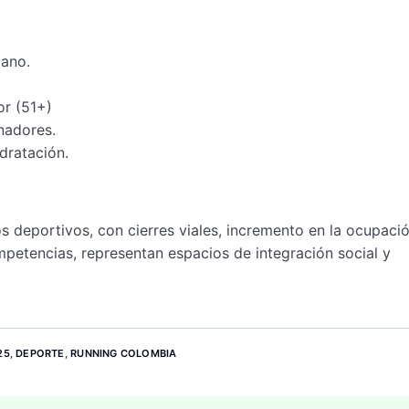
dano.
r (51+)
nadores.
idratación.
s deportivos, con cierres viales, incremento en la ocupaci
mpetencias, representan espacios de integración social y
25
,
DEPORTE
,
RUNNING COLOMBIA