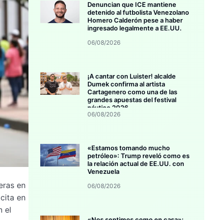
Denuncian que ICE mantiene
detenido al futbolista Venezolano
Homero Calderón pese a haber
ingresado legalmente a EE.UU.
06/08/2026
¡A cantar con Luister! alcalde
Dumek confirma al artista
Cartagenero como una de las
grandes apuestas del festival
náutico 2026
06/08/2026
«Estamos tomando mucho
petróleo»: Trump reveló como es
la relación actual de EE.UU. con
Venezuela
eras en
06/08/2026
cita en
 el
«Nos sentimos como en casa»: