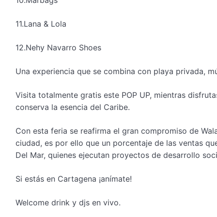
10.Marbags
11.Lana & Lola
12.Nehy Navarro
Shoes
Una experiencia que se combina con playa privada, mú
Visita
totalmente gratis este POP UP, mientras
disfrut
conserva la esencia del Caribe.
Con
e
sta feria se reafirma
el gran compromiso de
Wal
ciudad, es por e
llo
que un porcentaje de las ventas que
Del Mar
, quienes ejecutan proyectos de desarrollo soci
Si estás en Cartagena ¡
anímate
!
W
elcome drink y djs en vivo.