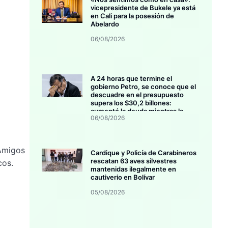
vicepresidente de Bukele ya está
en Cali para la posesión de
Abelardo
06/08/2026
A 24 horas que termine el
gobierno Petro, se conoce que el
descuadre en el presupuesto
supera los $30,2 billones:
aumentó la deuda mientras la
06/08/2026
inversión se estanca
a
Amigos
Cardique y Policía de Carabineros
rescatan 63 aves silvestres
cos.
mantenidas ilegalmente en
cautiverio en Bolívar
05/08/2026