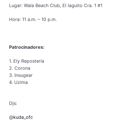
Lugar: Wala Beach Club, El
laguito
Cra
. 1 #1
Hora: 11 a.m. – 10 p.m.
Patrocinador
es:
1.
Ely Repostería
2.
Corona
3.
Insugear
4.
Uzima
Djs
:
@
kuda_ofc