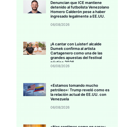
Denuncian que ICE mantiene
detenido al futbolista Venezolano
Homero Calderón pese a haber
ingresado legalmente a EE.UU.
06/08/2026
¡A cantar con Luister! alcalde
Dumek confirma al artista
Cartagenero como una de las
grandes apuestas del festival
náutico 2026
06/08/2026
«Estamos tomando mucho
petróleo»: Trump reveló como es
la relación actual de EE.UU. con
Venezuela
06/08/2026
«Nos sentimos como en casa»: