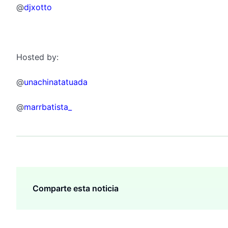
@
djxotto
Hosted
by
:
@
unachinatatuada
@
marrbatista_
Comparte esta noticia