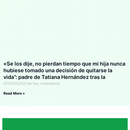
«Se los dije, no pierdan tiempo que mi hija nunca
hubiese tomado una decisión de quitarse la
vida”: padre de Tatiana Hernández tras la
decisión de suspender labores en el mar
07/05/2025
No hay comentarios
Read More »