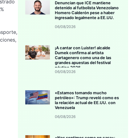
istrado
Denuncian que ICE mantiene
detenido al futbolista Venezolano
 %
Homero Calderón pese a haber
ingresado legalmente a EE.UU.
06/08/2026
nsporte,
ciones,
¡A cantar con Luister! alcalde
Dumek confirma al artista
Cartagenero como una de las
grandes apuestas del festival
náutico 2026
06/08/2026
«Estamos tomando mucho
petróleo»: Trump reveló como es
la relación actual de EE.UU. con
Venezuela
06/08/2026
«Nos sentimos como en casa»: