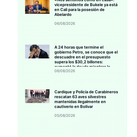
vicepresidente de Bukele ya está
en Cali para la posesión de
Abelardo
06/08/2026
A 24 horas que termine el
gobierno Petro, se conoce que el
descuadre en el presupuesto
supera los $30,2 billones:
aumentó la deuda mientras la
06/08/2026
inversión se estanca
Cardique y Policía de Carabineros
rescatan 63 aves silvestres
mantenidas ilegalmente en
cautiverio en Bolívar
05/08/2026