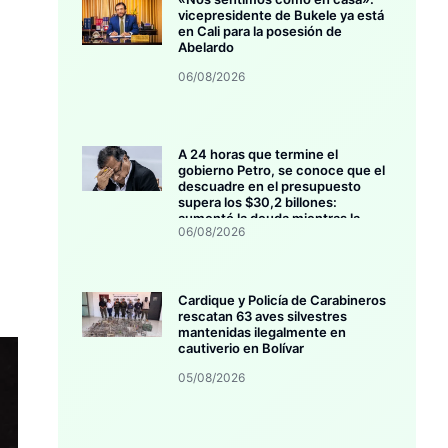
vicepresidente de Bukele ya está
en Cali para la posesión de
Abelardo
06/08/2026
A 24 horas que termine el
gobierno Petro, se conoce que el
descuadre en el presupuesto
supera los $30,2 billones:
aumentó la deuda mientras la
06/08/2026
inversión se estanca
Cardique y Policía de Carabineros
rescatan 63 aves silvestres
mantenidas ilegalmente en
cautiverio en Bolívar
05/08/2026