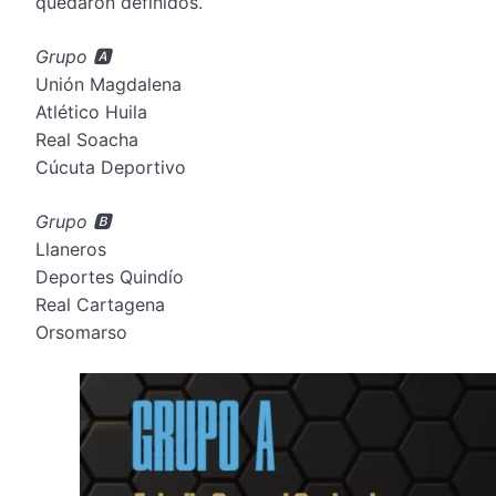
quedaron definidos.
Grupo 🅰️
Unión Magdalena
Atlético Huila
Real Soacha
Cúcuta Deportivo
Grupo 🅱️
Llaneros
Deportes Quindío
Real Cartagena
Orsomarso