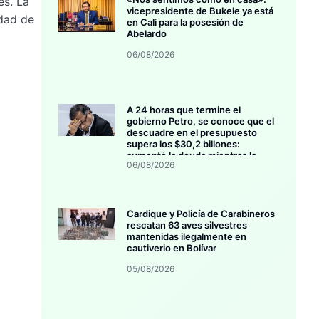
es. La
vicepresidente de Bukele ya está
idad de
en Cali para la posesión de
Abelardo
06/08/2026
A 24 horas que termine el
gobierno Petro, se conoce que el
descuadre en el presupuesto
supera los $30,2 billones:
aumentó la deuda mientras la
06/08/2026
inversión se estanca
Cardique y Policía de Carabineros
rescatan 63 aves silvestres
mantenidas ilegalmente en
cautiverio en Bolívar
05/08/2026