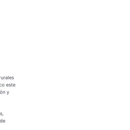
rurales
co este
ión y
s,
 de