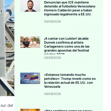
Denuncian que ICE mantiene
detenido al futbolista Venezolano
Homero Calderón pese a haber
ingresado legalmente a EE.UU.
06/08/2026
¡A cantar con Luister! alcalde
Dumek confirma al artista
Cartagenero como una de las
grandes apuestas del festival
náutico 2026
06/08/2026
«Estamos tomando mucho
petróleo»: Trump reveló como es
la relación actual de EE.UU. con
Venezuela
06/08/2026
 sur del
«Nos sentimos como en casa»: