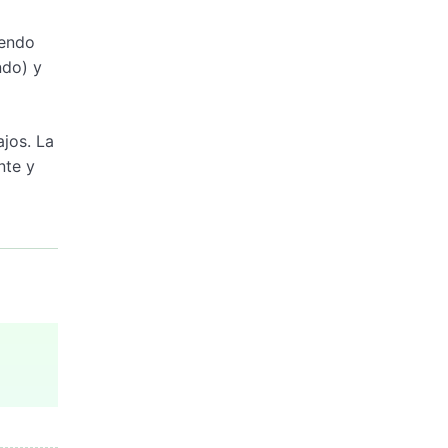
yendo
ndo) y
jos. La
nte y