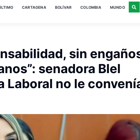
ÚLTIMO
CARTAGENA
BOLÍVAR
COLOMBIA
MUNDO
sabilidad, sin engaños
anos”: senadora Blel
 Laboral no le convenía