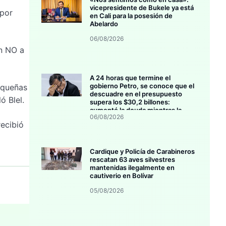
vicepresidente de Bukele ya está
 por
en Cali para la posesión de
Abelardo
06/08/2026
on NO a
A 24 horas que termine el
gobierno Petro, se conoce que el
equeñas
descuadre en el presupuesto
ó Blel.
supera los $30,2 billones:
aumentó la deuda mientras la
06/08/2026
inversión se estanca
ecibió
Cardique y Policía de Carabineros
rescatan 63 aves silvestres
mantenidas ilegalmente en
cautiverio en Bolívar
05/08/2026