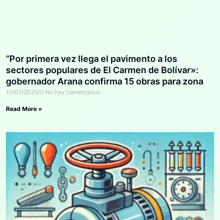
“Por primera vez llega el pavimento a los
sectores populares de El Carmen de Bolívar»:
gobernador Arana confirma 15 obras para zona
rural de los Montes de María
10/01/2025
No hay comentarios
Read More »