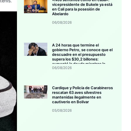
tenis.
vicepresidente de Bukele ya está
en Cali para la posesión de
Abelardo
06/08/2026
A 24 horas que termine el
gobierno Petro, se conoce que el
descuadre en el presupuesto
supera los $30,2 billones:
aumentó la deuda mientras la
06/08/2026
inversión se estanca
Cardique y Policía de Carabineros
rescatan 63 aves silvestres
mantenidas ilegalmente en
cautiverio en Bolívar
05/08/2026