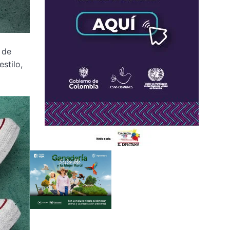
 de
stilo,