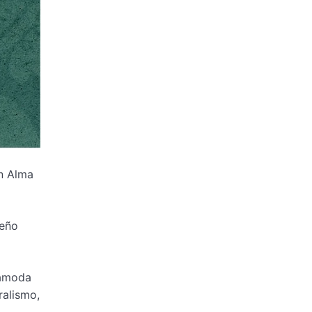
ón Alma
seño
iamoda
ralismo,