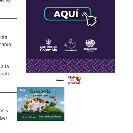
dido
,
había
a la
ducto
os y
aber