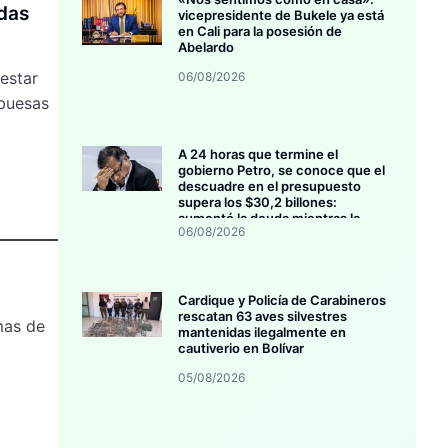
adas
vicepresidente de Bukele ya está
en Cali para la posesión de
Abelardo
 estar
06/08/2026
mbuesas
A 24 horas que termine el
gobierno Petro, se conoce que el
descuadre en el presupuesto
supera los $30,2 billones:
aumentó la deuda mientras la
06/08/2026
inversión se estanca
Cardique y Policía de Carabineros
rescatan 63 aves silvestres
mas de
mantenidas ilegalmente en
cautiverio en Bolívar
05/08/2026