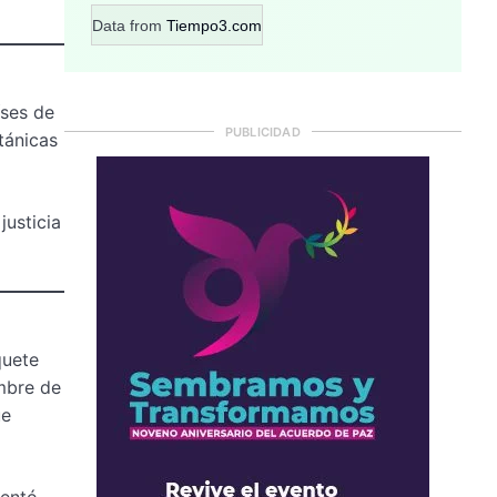
Data from
Tiempo3.com
íses de
PUBLICIDAD
tánicas
justicia
quete
ombre de
ue
sentó