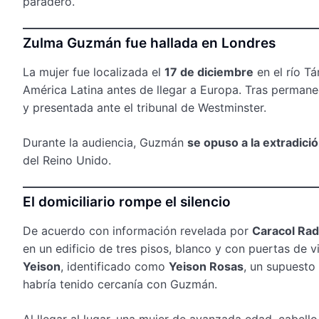
paradero.
Zulma Guzmán fue hallada en Londres
La mujer fue localizada el
17 de diciembre
en el río Tá
América Latina antes de llegar a Europa. Tras perman
y presentada ante el tribunal de Westminster.
Durante la audiencia, Guzmán
se opuso a la extradici
del Reino Unido.
El domiciliario rompe el silencio
De acuerdo con información revelada por
Caracol Rad
en un edificio de tres pisos, blanco y con puertas de v
Yeison
, identificado como
Yeison Rosas
, un supuesto 
habría tenido cercanía con Guzmán.
Al llegar al lugar, una mujer de avanzada edad, cabel