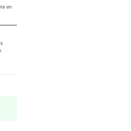
nte en
as
o