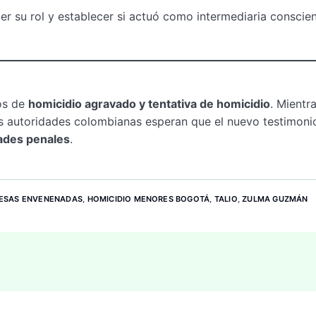
er su rol y establecer si actuó como intermediaria conscie
os de
homicidio agravado y tentativa de homicidio
. Mientr
as autoridades colombianas esperan que el nuevo testimoni
dades penales
.
ESAS ENVENENADAS
,
HOMICIDIO MENORES BOGOTÁ
,
TALIO
,
ZULMA GUZMÁN