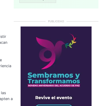
PUBLICIDAD
stir
acan
de
riencia
 las
apten a