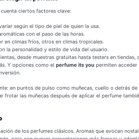
 cuenta ciertos factores clave:
ariar según el tipo de piel de quien la usa.
aromáticas con el paso de las horas.
 en climas fríos, otros en climas tropicales.
n la personalidad y estilo de vida del usuario.
entas, desde muestras gratuitas hasta testers en tiendas, 
más. Y opciones como el
perfume its you
permiten acceder 
nversión.
te: en puntos de pulso como muñecas, cuello o detrás de 
tar frotar las muñecas después de aplicar el perfume tambi
o
zación de los perfumes clásicos. Aromas que evocan nostal
iendo, pero con nuevas presentaciones más frescas y adapt