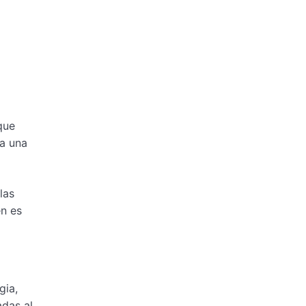
que
a una
las
én es
gia,
adas al