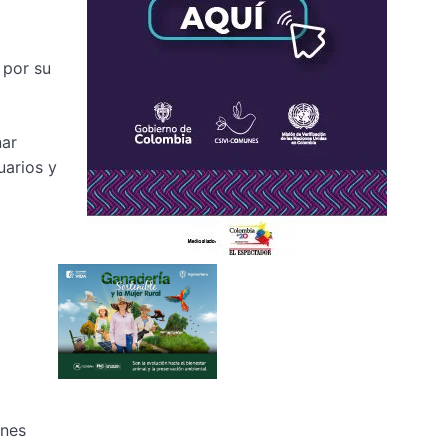
 por su
nar
uarios y
enes