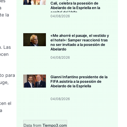
nes
Cali, celebra la posesión de
a
Abelardo de la Espriella en la
capital del Valle
te la
04/08/2026
«Me ahorré el pasaje, el vestido y
el hotel»: Samper reaccionó tras
no ser invitado a la posesión de
. Las
Abelardo
ecen
04/08/2026
to para
Gianni Infantino presidente de la
FIFA asistiría a la posesión de
uge,
Abelardo de la Espriella
04/08/2026
cen el
ha
Data from
Tiempo3.com