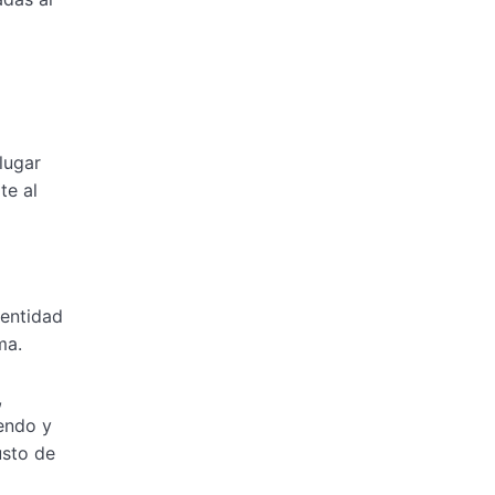
lugar
te al
dentidad
ma.
,
iendo y
usto de