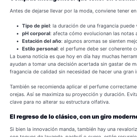
Antes de dejarse llevar por la moda, conviene tener en
Tipo de piel
: la duración de una fragancia puede v
pH corporal
: afecta cómo evolucionan las notas 
Estación del año
: algunos aromas se sienten mejor
Estilo personal
: el perfume debe ser coherente co
La buena noticia es que hoy en día hay muchas herrami
ayudan a tomar una decisión acertada sin gastar de 
fragancia de calidad sin necesidad de hacer una gran i
También se recomienda aplicar el perfume correctamen
orejas. Así se maximiza su proyección y duración. Evi
clave para no alterar su estructura olfativa.
El regreso de lo clásico, con un giro modern
Si bien la innovación manda, también hay una revalori
con toques de lavanda, pachulí o cuero, están resurg