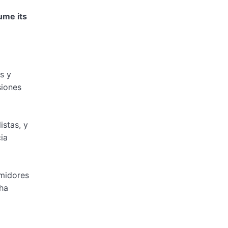
ume its
s y
siones
stas, y
ia
umidores
 ha