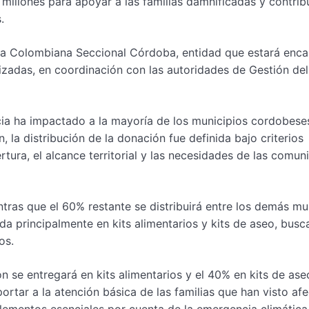
llones para apoyar a las familias damnificadas y contribu
.
oja Colombiana Seccional Córdoba, entidad que estará enc
orizadas, en coordinación con las autoridades de Gestión de
ia ha impactado a la mayoría de los municipios cordobese
, la distribución de la donación fue definida bajo criterios
rtura, el alcance territorial y las necesidades de las comu
tras que el 60% restante se distribuirá entre los demás mu
da principalmente en kits alimentarios y kits de aseo, bus
os.
ón se entregará en kits alimentarios y el 40% en kits de as
rtar a la atención básica de las familias que han visto af
elementos esenciales por cuenta de la emergencia climática