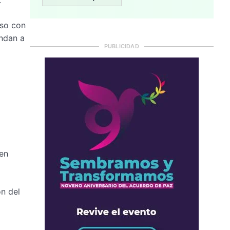
eso con
ondan a
PUBLICIDAD
 en
ón del