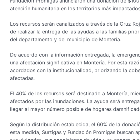
Fundación Promigas anunciaron una donación de $100 mi
atención humanitaria en los territorios más impactados
Los recursos serán canalizados a través de la Cruz R
de realizar la entrega de las ayudas a las familias pri
del departamento y del municipio de Montería.
De acuerdo con la información entregada, la emergenc
una afectación significativa en Montería. Por esta razón
acordados con la institucionalidad, priorizando la cobe
afectadas.
El 40% de los recursos será destinado a Montería, mien
afectados por las inundaciones. La ayuda será entrega
llegar al mayor número posible de hogares damnificad
Según la distribución establecida, el 60% de la donaci
esta medida, Surtigas y Fundación Promigas buscan apo
sus viviendas, sus condiciones de vida y su acceso a 