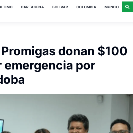
ÚLTIMO
CARTAGENA
BOLÍVAR
COLOMBIA
MUNDO
n Promigas donan $100
r emergencia por
doba