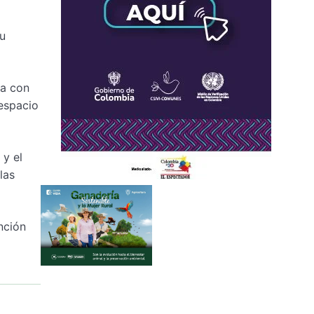
su
za con
 espacio
 y el
las
nción