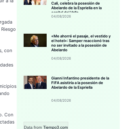
ir a la
Cali, celebra la posesión de
Abelardo de la Espriella en la
capital del Valle
04/08/2026
argada
l Riesgo
«Me ahorré el pasaje, el vestido y
el hotel»: Samper reaccionó tras
no ser invitado a la posesión de
s, con
Abelardo
04/08/2026
nidades
Gianni Infantino presidente de la
FIFA asistiría a la posesión de
nicipios
Abelardo de la Espriella
cando
04/08/2026
eo. Con
ectadas
Data from
Tiempo3.com
.