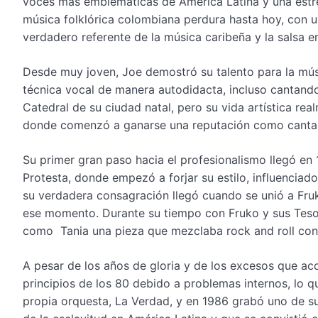
voces más emblemáticas de América Latina y una estrel
música folklórica colombiana perdura hasta hoy, con u
verdadero referente de la música caribeña y la salsa e
Desde muy joven, Joe demostró su talento para la músi
técnica vocal de manera autodidacta, incluso cantando 
Catedral de su ciudad natal, pero su vida artística re
donde comenzó a ganarse una reputación como canta
Su primer gran paso hacia el profesionalismo llegó en 1
Protesta, donde empezó a forjar su estilo, influencia
su verdadera consagración llegó cuando se unió a Fru
ese momento. Durante su tiempo con Fruko y sus Tesos 
como Tania una pieza que mezclaba rock and roll con s
A pesar de los años de gloria y de los excesos que a
principios de los 80 debido a problemas internos, lo q
propia orquesta, La Verdad, y en 1986 grabó uno de su