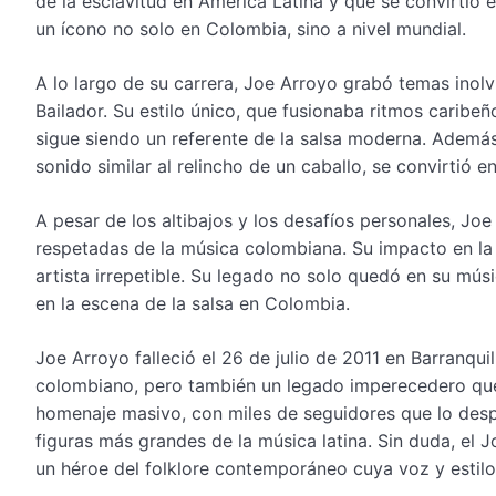
de la esclavitud en América Latina y que se convirtió
un ícono no solo en Colombia, sino a nivel mundial.
A lo largo de su carrera, Joe Arroyo grabó temas ino
Bailador. Su estilo único, que fusionaba ritmos caribeñ
sigue siendo un referente de la salsa moderna. Además,
sonido similar al relincho de un caballo, se convirtió 
A pesar de los altibajos y los desafíos personales, Jo
respetadas de la música colombiana. Su impacto en la 
artista irrepetible. Su legado no solo quedó en su mú
en la escena de la salsa en Colombia.
Joe Arroyo falleció el 26 de julio de 2011 en Barranqui
colombiano, pero también un legado imperecedero que 
homenaje masivo, con miles de seguidores que lo desp
figuras más grandes de la música latina. Sin duda, el 
un héroe del folklore contemporáneo cuya voz y estilo