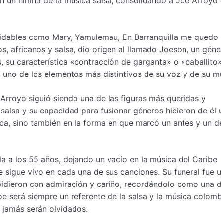
 en un himno de la música salsa, consolidando a Joe Arroy
lvidables como Mary, Yamulemau, En Barranquilla me quedo y
os, africanos y salsa, dio origen al llamado Joeson, un gén
 su característica «contracción de garganta» o «caballito»
en uno de los elementos más distintivos de su voz y de su m
e Arroyo siguió siendo una de las figuras más queridas y
salsa y su capacidad para fusionar géneros hicieron de él 
sica, sino también en la forma en que marcó un antes y un 
lla a los 55 años, dejando un vacío en la música del Caribe
sigue vivo en cada una de sus canciones. Su funeral fue 
idieron con admiración y cariño, recordándolo como una d
Joe será siempre un referente de la salsa y la música colomb
 jamás serán olvidados.