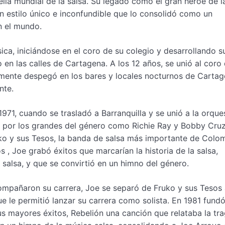
la mundial de la salsa. Su legado como el gran héroe de l
n estilo único e inconfundible que lo consolidó como un
n el mundo.
ca, iniciándose en el coro de su colegio y desarrollando s
en las calles de Cartagena. A los 12 años, se unió al coro 
almente despegó en los bares y locales nocturnos de Cartag
nte.
971, cuando se trasladó a Barranquilla y se unió a la orque
do por los grandes del género como Richie Ray y Bobby Cruz
ko y sus Tesos, la banda de salsa más importante de Colo
, Joe grabó éxitos que marcarían la historia de la salsa,
alsa, y que se convirtió en un himno del género.
compañaron su carrera, Joe se separó de Fruko y sus Tesos
ue le permitió lanzar su carrera como solista. En 1981 fund
s mayores éxitos, Rebelión una canción que relataba la tr