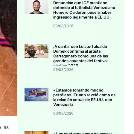
Denuncian que ICE mantiene
detenido al futbolista Venezolano
Homero Calderón pese a haber
ingresado legalmente a EE.UU.
06/08/2026
¡A cantar con Luister! alcalde
Dumek confirma al artista
Cartagenero como una de las
grandes apuestas del festival
náutico 2026
06/08/2026
«Estamos tomando mucho
petróleo»: Trump reveló como es
la relación actual de EE.UU. con
Venezuela
06/08/2026
 las
«Nos sentimos como en casa»: