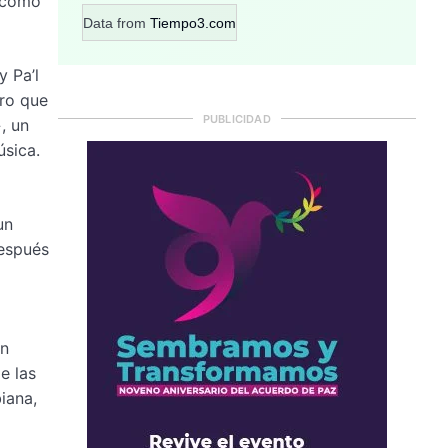
o como
Data from
Tiempo3.com
 Pa’l
ero que
PUBLICIDAD
, un
úsica.
un
después
un
e las
iana,