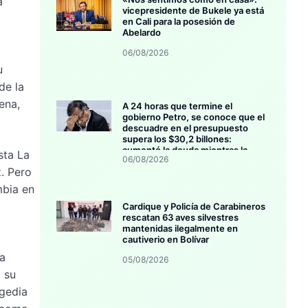
a
vicepresidente de Bukele ya está
en Cali para la posesión de
Abelardo
06/08/2026
u
de la
ena,
A 24 horas que termine el
gobierno Petro, se conoce que el
descuadre en el presupuesto
supera los $30,2 billones:
aumentó la deuda mientras la
sta La
06/08/2026
inversión se estanca
. Pero
mbia en
Cardique y Policía de Carabineros
rescatan 63 aves silvestres
mantenidas ilegalmente en
cautiverio en Bolívar
 a
05/08/2026
ó su
agedia