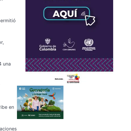
permitió
r,
4 una
y
ribe en
laciones