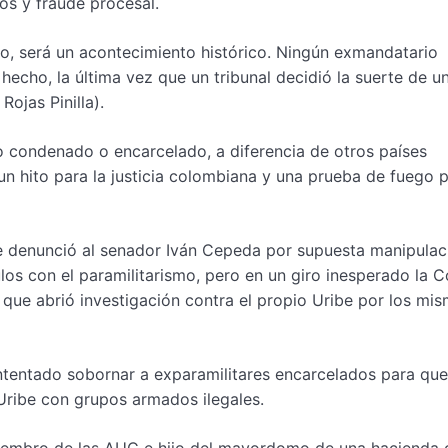
os y fraude procesal.
o, será un acontecimiento histórico. Ningún exmandatario
hecho, la última vez que un tribunal decidió la suerte de u
ojas Pinilla).
 condenado o encarcelado, a diferencia de otros países
 un hito para la justicia colombiana y una prueba de fuego 
e denunció al senador Iván Cepeda por supuesta manipulac
os con el paramilitarismo, pero en un giro inesperado la C
que abrió investigación contra el propio Uribe por los mi
intentado sobornar a exparamilitares encarcelados para que
Uribe con grupos armados ilegales.
xmiembro de las AUC e hijo del mayordomo de una hacienda 