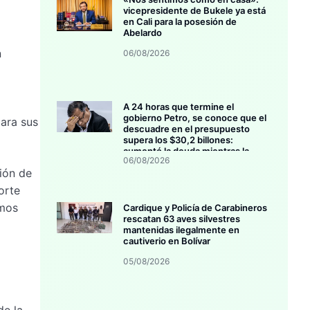
vicepresidente de Bukele ya está
en Cali para la posesión de
Abelardo
n
06/08/2026
A 24 horas que termine el
gobierno Petro, se conoce que el
para sus
descuadre en el presupuesto
supera los $30,2 billones:
aumentó la deuda mientras la
06/08/2026
inversión se estanca
ión de
orte
smos
Cardique y Policía de Carabineros
rescatan 63 aves silvestres
mantenidas ilegalmente en
cautiverio en Bolívar
05/08/2026
de la