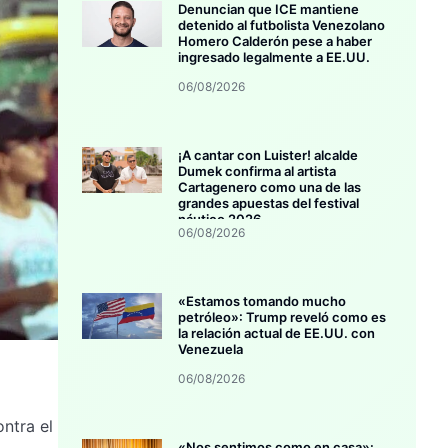
Denuncian que ICE mantiene
detenido al futbolista Venezolano
Homero Calderón pese a haber
ingresado legalmente a EE.UU.
06/08/2026
¡A cantar con Luister! alcalde
Dumek confirma al artista
Cartagenero como una de las
grandes apuestas del festival
náutico 2026
06/08/2026
«Estamos tomando mucho
petróleo»: Trump reveló como es
la relación actual de EE.UU. con
Venezuela
06/08/2026
ntra el
«Nos sentimos como en casa»: