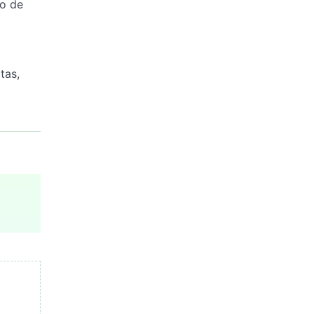
po de
tas,