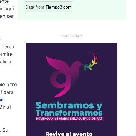
ente
Data from
Tiempo3.com
ir aquí
en ser
PUBLICIDAD
e
n cerca
ermite
lir a
ble pero
l para
or
ón al
. Su