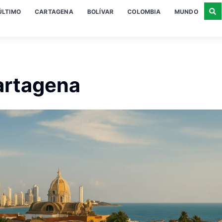
ÚLTIMO
CARTAGENA
BOLÍVAR
COLOMBIA
MUNDO
artagena​