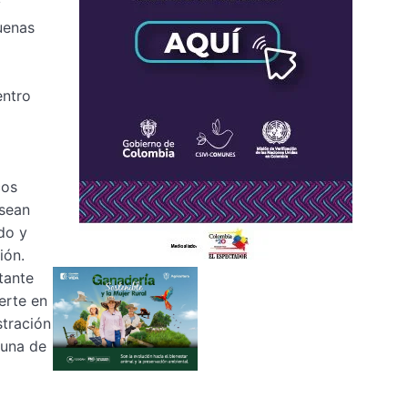
y
uenas
entro
cos
esean
do y
ión.
tante
erte en
stración
 una de