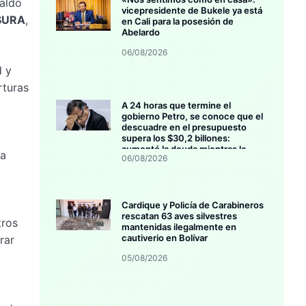
paldo
vicepresidente de Bukele ya está
 SURA
,
en Cali para la posesión de
Abelardo
06/08/2026
d y
rturas
A 24 horas que termine el
gobierno Petro, se conoce que el
descuadre en el presupuesto
supera los $30,2 billones:
aumentó la deuda mientras la
ra
06/08/2026
inversión se estanca
Cardique y Policía de Carabineros
rescatan 63 aves silvestres
tros
mantenidas ilegalmente en
cautiverio en Bolívar
rar
y
05/08/2026