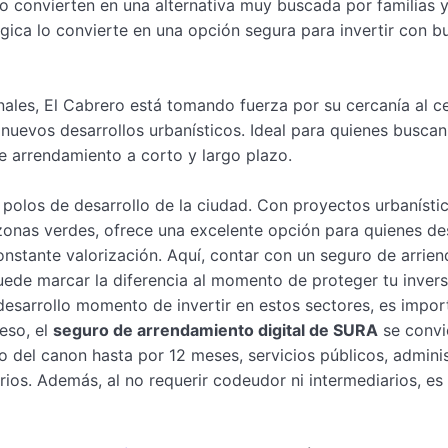
lo convierten en una alternativa muy buscada por familias 
égica lo convierte en una opción segura para invertir con b
nales, El Cabrero está tomando fuerza por su cercanía al c
s nuevos desarrollos urbanísticos. Ideal para quienes buscan
e arrendamiento a corto y largo plazo.
polos de desarrollo de la ciudad. Con proyectos urbanísti
zonas verdes, ofrece una excelente opción para quienes d
constante valorización. Aquí, contar con un seguro de arrien
uede marcar la diferencia al momento de proteger tu invers
sarrollo momento de invertir en estos sectores, es impor
eso, el
seguro de arrendamiento digital de SURA
se convi
o del canon hasta por 12 meses, servicios públicos, admini
idrios. Además, al no requerir codeudor ni intermediarios, es