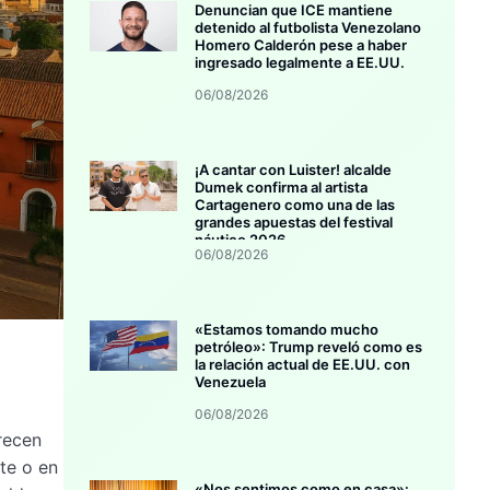
Denuncian que ICE mantiene
detenido al futbolista Venezolano
Homero Calderón pese a haber
ingresado legalmente a EE.UU.
06/08/2026
¡A cantar con Luister! alcalde
Dumek confirma al artista
Cartagenero como una de las
grandes apuestas del festival
náutico 2026
06/08/2026
«Estamos tomando mucho
petróleo»: Trump reveló como es
la relación actual de EE.UU. con
Venezuela
06/08/2026
recen
te o en
«Nos sentimos como en casa»: