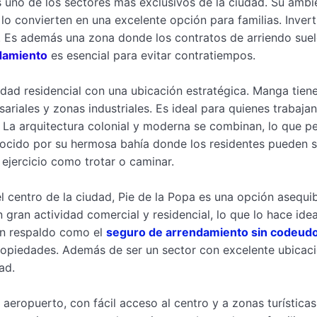
es uno de los sectores más exclusivos de la ciudad. Su ambi
lo convierten en una excelente opción para familias. Invert
. Es además una zona donde los contratos de arriendo suel
ndamiento
es esencial para evitar contratiempos.
lidad residencial con una ubicación estratégica. Manga tien
ariales y zonas industriales. Es ideal para quienes trabaja
 La arquitectura colonial y moderna se combinan, lo que p
nocido por su hermosa bahía donde los residentes pueden sa
 ejercicio como trotar o caminar.
l centro de la ciudad, Pie de la Popa es una opción asequi
gran actividad comercial y residencial, lo que lo hace idea
 un respaldo como el
seguro de arrendamiento sin codeud
 propiedades. Además de ser un sector con excelente ubicaci
ad.
 aeropuerto, con fácil acceso al centro y a zonas turísticas