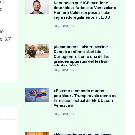
is
Denuncian que ICE mantiene
detenido al futbolista Venezolano
mo
Homero Calderón pese a haber
»
ingresado legalmente a EE.UU.
06/08/2026
de
e 3.7
¡A cantar con Luister! alcalde
Dumek confirma al artista
Cartagenero como una de las
grandes apuestas del festival
náutico 2026
06/08/2026
«Estamos tomando mucho
petróleo»: Trump reveló como es
la relación actual de EE.UU. con
Venezuela
06/08/2026
«Nos sentimos como en casa»: