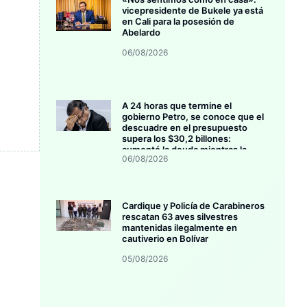
vicepresidente de Bukele ya está
en Cali para la posesión de
Abelardo
06/08/2026
A 24 horas que termine el
gobierno Petro, se conoce que el
descuadre en el presupuesto
supera los $30,2 billones:
aumentó la deuda mientras la
06/08/2026
inversión se estanca
Cardique y Policía de Carabineros
rescatan 63 aves silvestres
mantenidas ilegalmente en
cautiverio en Bolívar
05/08/2026