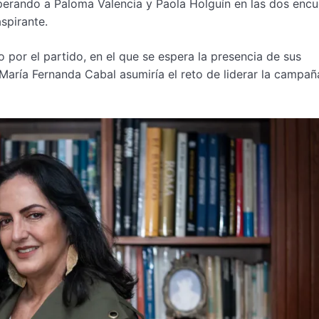
uperando a Paloma Valencia y Paola Holguín en las dos encu
spirante.
 por el partido, en el que se espera la presencia de sus
 María Fernanda Cabal asumiría el reto de liderar la campañ