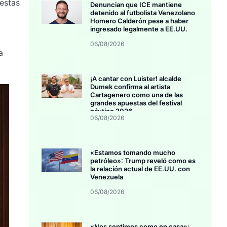
estas
Denuncian que ICE mantiene
detenido al futbolista Venezolano
Homero Calderón pese a haber
ingresado legalmente a EE.UU.
06/08/2026
a
¡A cantar con Luister! alcalde
Dumek confirma al artista
Cartagenero como una de las
grandes apuestas del festival
náutico 2026
06/08/2026
«Estamos tomando mucho
petróleo»: Trump reveló como es
la relación actual de EE.UU. con
Venezuela
06/08/2026
«Nos sentimos como en casa»: