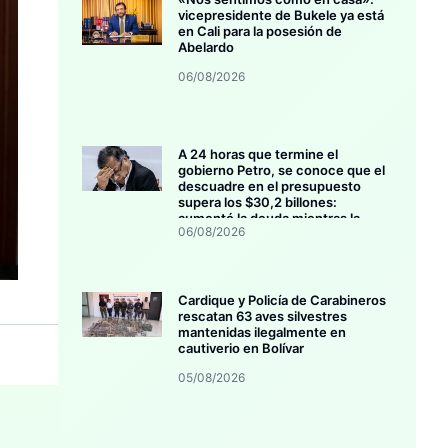
vicepresidente de Bukele ya está
en Cali para la posesión de
Abelardo
06/08/2026
A 24 horas que termine el
gobierno Petro, se conoce que el
descuadre en el presupuesto
supera los $30,2 billones:
aumentó la deuda mientras la
06/08/2026
inversión se estanca
Cardique y Policía de Carabineros
rescatan 63 aves silvestres
mantenidas ilegalmente en
cautiverio en Bolívar
05/08/2026