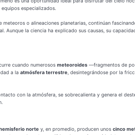
ómeno es una oportunidad ideal para disfrutar del cielo noc
e equipos especializados.
 meteoros o alineaciones planetarias, continúan fascinand
ral. Aunque la ciencia ha explicado sus causas, su capacida
urre cuando numerosos
meteoroides
—fragmentos de po
idad a la
atmósfera terrestre
, desintegrándose por la fric
ontacto con la atmósfera, se sobrecalienta y genera el dest
n.
 hemisferio norte
y, en promedio, producen unos
cinco me