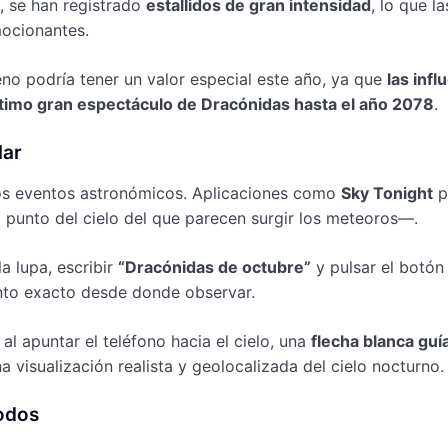
, se han registrado
estallidos de gran intensidad
, lo que la
mocionantes.
no podría tener un valor especial este año, ya que
las infl
ltimo gran espectáculo de Dracónidas hasta el año 2078
.
lar
e los eventos astronómicos. Aplicaciones como
Sky Tonight
p
punto del cielo del que parecen surgir los meteoros—.
la lupa, escribir
“Dracónidas de octubre”
y pulsar el botón
unto exacto desde donde observar.
: al apuntar el teléfono hacia el cielo, una
flecha blanca guía
a visualización realista y geolocalizada del cielo nocturno.
todos