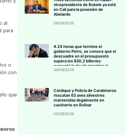
turno y
vicepresidente de Bukele ya está
en Cali para la posesión de
Abelardo
o al
06/08/2026
d para
A 24 horas que termine el
gobierno Petro, se conoce que el
descuadre en el presupuesto
supera los $30,2 billones:
lvo o
aumentó la deuda mientras la
06/08/2026
inversión se estanca
ción con
Cardique y Policía de Carabineros
ello que
rescatan 63 aves silvestres
mantenidas ilegalmente en
cautiverio en Bolívar
05/08/2026
teoros