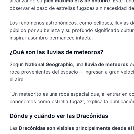
alcanzando su
pico máximo el 8 de octubre
. Este fen
observar el paso de estrellas fugaces sin necesidad d
Los fenómenos astronómicos, como eclipses, lluvias de
público por su belleza y su profundo significado cultu
inspirar asombro permanece intacta.
¿Qué son las lluvias de meteoros?
Según
National Geographic
, una
lluvia de meteoros
oc
roca provenientes del espacio— ingresan a gran veloc
el aire.
“Un meteorito es una roca espacial que, al entrar en c
conocemos como estrella fugaz”, explica la publicació
Dónde y cuándo ver las Dracónidas
Las
Dracónidas son visibles principalmente desde el