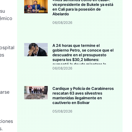
vicepresidente de Bukele ya está
en Cali para la posesión de
 su
Abelardo
démico
06/08/2026
A 24 horas que termine el
ospital
gobierno Petro, se conoce que el
es
descuadre en el presupuesto
supera los $30,2 billones:
aumentó la deuda mientras la
06/08/2026
inversión se estanca
Cardique y Policía de Carabineros
darse
rescatan 63 aves silvestres
mantenidas ilegalmente en
cautiverio en Bolívar
05/08/2026
ciones
s.