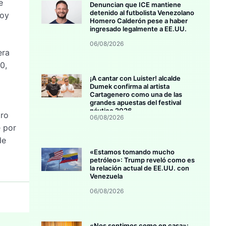
e
Denuncian que ICE mantiene
detenido al futbolista Venezolano
toy
Homero Calderón pese a haber
ingresado legalmente a EE.UU.
06/08/2026
era
0,
¡A cantar con Luister! alcalde
Dumek confirma al artista
Cartagenero como una de las
grandes apuestas del festival
náutico 2026
tro
06/08/2026
e por
de
«Estamos tomando mucho
petróleo»: Trump reveló como es
la relación actual de EE.UU. con
Venezuela
06/08/2026
«Nos sentimos como en casa»: