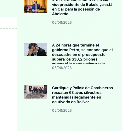
vicepresidente de Bukele ya está
en Cali para la posesión de
Abelardo
06/08/2026
A 24 horas que termine el
gobierno Petro, se conoce que el
descuadre en el presupuesto
supera los $30,2 billones:
aumentó la deuda mientras la
06/08/2026
inversión se estanca
Cardique y Policía de Carabineros
rescatan 63 aves silvestres
mantenidas ilegalmente en
cautiverio en Bolívar
05/08/2026