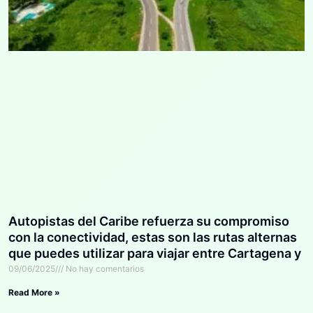
Autopistas del Caribe refuerza su compromiso
con la conectividad, estas son las rutas alternas
que puedes utilizar para viajar entre Cartagena y
Barranquilla
09/06/2025
No hay comentarios
Read More »