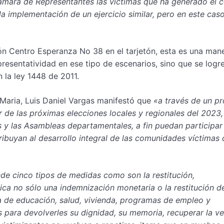
ámara de Representantes las víctimas que ha generado el c
a implementación de un ejercicio similar, pero en este caso
ión Centro Esperanza No 38 en el tarjetón, esta es una man
presentatividad en ese tipo de escenarios, sino que se logr
 la ley 1448 de 2011.
 Maria, Luis Daniel Vargas manifestó que
«a través de un p
r de las próximas elecciones locales y regionales del 2023,
s y las Asambleas departamentales, a fin puedan participar 
ribuyan al desarrollo integral de las comunidades víctimas 
de cinco tipos de medidas como son la restitución,
plica no sólo una indemnización monetaria o la restitución d
 de educación, salud, vivienda, programas de empleo y
s para devolverles su dignidad, su memoria, recuperar la v