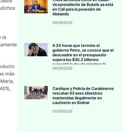
 casos
vicepresidente de Bukele ya está
 dichos
en Cali para la posesión de
Abelardo
06/08/2026
 la
riamente
A 24 horas que termine el
gobierno Petro, se conoce que el
descuadre en el presupuesto
supera los $30,2 billones:
aumentó la deuda mientras la
roducto
06/08/2026
inversión se estanca
las más
 María,
 40%,
Cardique y Policía de Carabineros
rescatan 63 aves silvestres
mantenidas ilegalmente en
cautiverio en Bolívar
05/08/2026