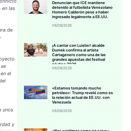
onflicto
Denuncian que ICE mantiene
detenido al futbolista Venezolano
 en las
Homero Calderón pese a haber
ingresado legalmente a EE.UU.
06/08/2026
era de
e
¡A cantar con Luister! alcalde
Dumek confirma al artista
Cartagenero como una de las
royecto
grandes apuestas del festival
náutico 2026
 se
06/08/2026
en el
del
«Estamos tomando mucho
petróleo»: Trump reveló como es
la relación actual de EE.UU. con
Venezuela
e unos
06/08/2026
erdad y
«Nos sentimos como en casa»: