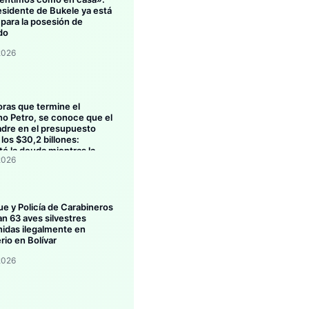
esidente de Bukele ya está
 para la posesión de
do
2026
oras que termine el
no Petro, se conoce que el
dre en el presupuesto
los $30,2 billones:
ó la deuda mientras la
2026
ión se estanca
ue y Policía de Carabineros
an 63 aves silvestres
idas ilegalmente en
rio en Bolívar
2026