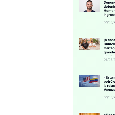
Denunc
deteni
Homero
ingres
06/08/
¡A cant
Dumek 
Cartag
grande
náutic
06/08/
«Esta
petról
la rela
Venezu
06/08/
«Nos s