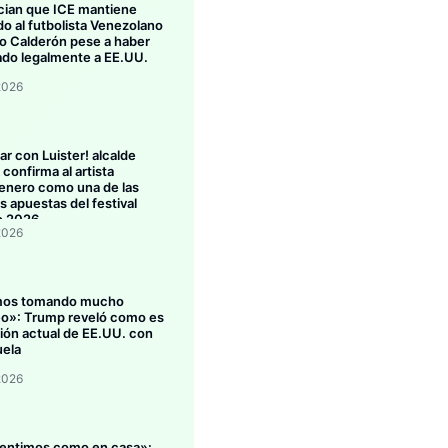
ian que ICE mantiene
do al futbolista Venezolano
 Calderón pese a haber
ado legalmente a EE.UU.
2026
ar con Luister! alcalde
confirma al artista
enero como una de las
s apuestas del festival
o 2026
2026
mos tomando mucho
eo»: Trump reveló como es
ción actual de EE.UU. con
ela
2026
entimos como en casa»: