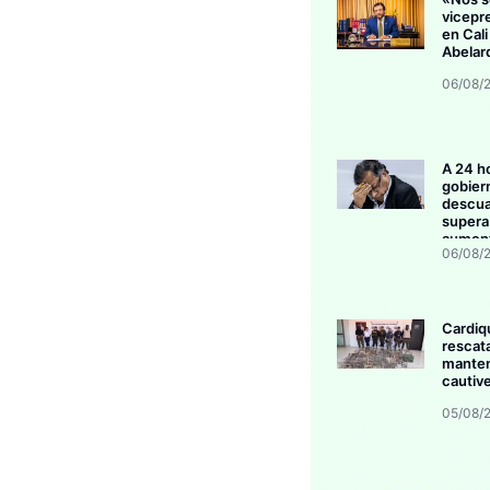
vicepr
en Cali
Abelar
06/08/
A 24 h
gobier
descua
supera 
aument
06/08/
invers
Cardiq
rescat
manten
cautive
05/08/