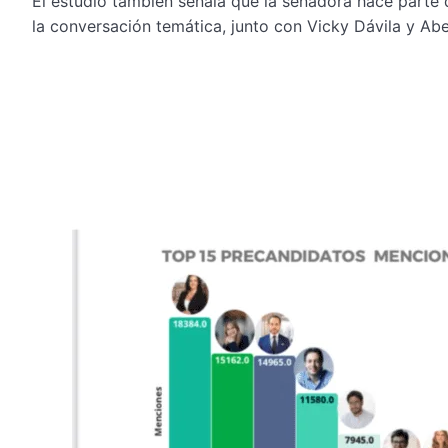
El estudio también señala que la senadora hace parte
la conversación temática, junto con Vicky Dávila y Abel