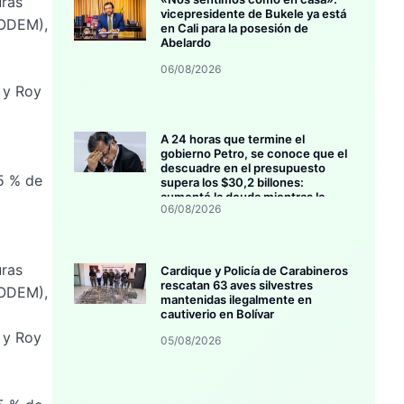
uras
vicepresidente de Bukele ya está
(ODEM),
en Cali para la posesión de
Abelardo
06/08/2026
 y Roy
A 24 horas que termine el
gobierno Petro, se conoce que el
descuadre en el presupuesto
5 % de
supera los $30,2 billones:
aumentó la deuda mientras la
06/08/2026
inversión se estanca
uras
Cardique y Policía de Carabineros
rescatan 63 aves silvestres
(ODEM),
mantenidas ilegalmente en
cautiverio en Bolívar
 y Roy
05/08/2026