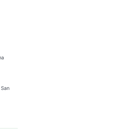
ha
 San