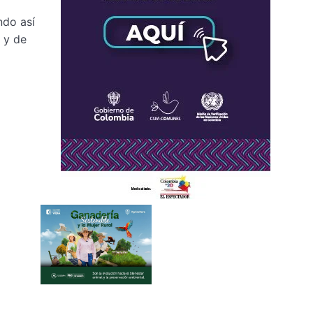
ndo así
 y de