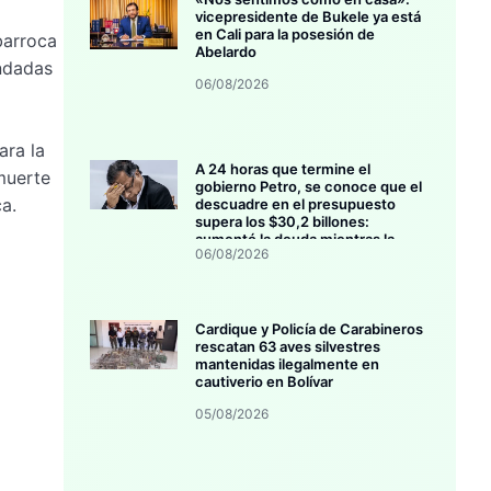
vicepresidente de Bukele ya está
en Cali para la posesión de
barroca
Abelardo
endadas
06/08/2026
ara la
A 24 horas que termine el
 muerte
gobierno Petro, se conoce que el
ca.
descuadre en el presupuesto
supera los $30,2 billones:
aumentó la deuda mientras la
06/08/2026
inversión se estanca
Cardique y Policía de Carabineros
rescatan 63 aves silvestres
mantenidas ilegalmente en
cautiverio en Bolívar
05/08/2026