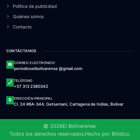
Política de publicidad
Quiénes somos
Contacto
CONTÁCTANOS
CORREO ELECTRÓNICO
periodicoelbolivarense @gmail.com
TELÉFONO
+57 313 2380342
DIRECCIÓN PRINCIPAL
Cl. 24 #8A-344, Getsemaní, Cartagena de Indias, Bolívar
2026
El Bolivarense.
Todos los derechos reservados.
Hecho por Bóldico.