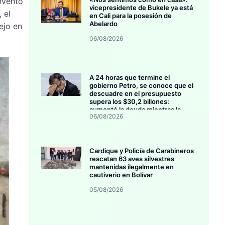
onvento
vicepresidente de Bukele ya está
 el
en Cali para la posesión de
Abelardo
ejo en
06/08/2026
A 24 horas que termine el
gobierno Petro, se conoce que el
descuadre en el presupuesto
supera los $30,2 billones:
aumentó la deuda mientras la
06/08/2026
inversión se estanca
Cardique y Policía de Carabineros
rescatan 63 aves silvestres
mantenidas ilegalmente en
cautiverio en Bolívar
05/08/2026