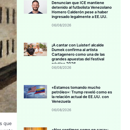
Denuncian que ICE mantiene
detenido al futbolista Venezolano
Homero Calderón pese a haber
ingresado legalmente a EE.UU.
06/08/2026
¡A cantar con Luister! alcalde
Dumek confirma al artista
Cartagenero como una de las
grandes apuestas del festival
náutico 2026
06/08/2026
«Estamos tomando mucho
petróleo»: Trump reveló como es
la relación actual de EE.UU. con
Venezuela
06/08/2026
es que
«Nos sentimos como en casa»: