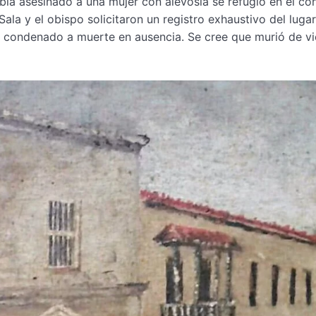
abía asesinado a una mujer con alevosía se refugió en el c
la y el obispo solicitaron un registro exhaustivo del lugar,
y condenado a muerte en ausencia. Se cree que murió de vi