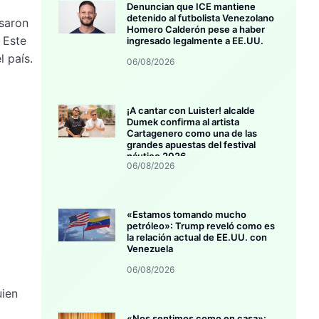
Denuncian que ICE mantiene
detenido al futbolista Venezolano
isaron
Homero Calderón pese a haber
 Este
ingresado legalmente a EE.UU.
l país.
06/08/2026
¡A cantar con Luister! alcalde
Dumek confirma al artista
Cartagenero como una de las
grandes apuestas del festival
náutico 2026
06/08/2026
«Estamos tomando mucho
petróleo»: Trump reveló como es
la relación actual de EE.UU. con
Venezuela
06/08/2026
uien
«Nos sentimos como en casa»: