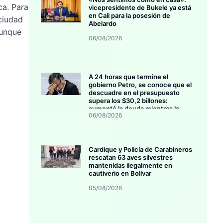
ca. Para
vicepresidente de Bukele ya está
en Cali para la posesión de
ciudad
Abelardo
aunque
06/08/2026
A 24 horas que termine el
gobierno Petro, se conoce que el
descuadre en el presupuesto
supera los $30,2 billones:
aumentó la deuda mientras la
06/08/2026
inversión se estanca
Cardique y Policía de Carabineros
rescatan 63 aves silvestres
mantenidas ilegalmente en
cautiverio en Bolívar
05/08/2026