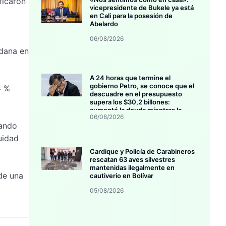
ficaron
vicepresidente de Bukele ya está
en Cali para la posesión de
Abelardo
06/08/2026
adana en
A 24 horas que termine el
gobierno Petro, se conoce que el
4 %
descuadre en el presupuesto
supera los $30,2 billones:
aumentó la deuda mientras la
06/08/2026
inversión se estanca
cando
uidad
Cardique y Policía de Carabineros
rescatan 63 aves silvestres
mantenidas ilegalmente en
de una
cautiverio en Bolívar
05/08/2026