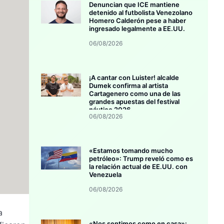
Denuncian que ICE mantiene
detenido al futbolista Venezolano
Homero Calderón pese a haber
ingresado legalmente a EE.UU.
06/08/2026
¡A cantar con Luister! alcalde
Dumek confirma al artista
Cartagenero como una de las
grandes apuestas del festival
náutico 2026
06/08/2026
«Estamos tomando mucho
petróleo»: Trump reveló como es
la relación actual de EE.UU. con
Venezuela
06/08/2026
a
«Nos sentimos como en casa»: