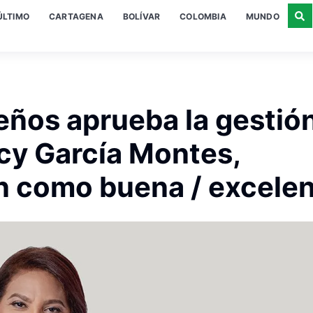
ÚLTIMO
CARTAGENA
BOLÍVAR
COLOMBIA
MUNDO
reños aprueba la gestió
cy García Montes,
ón como buena / excelen