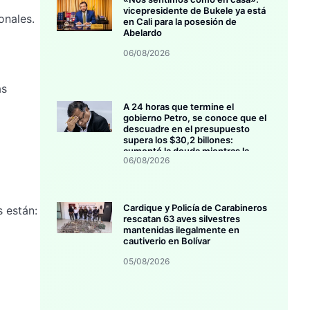
vicepresidente de Bukele ya está
onales.
en Cali para la posesión de
Abelardo
06/08/2026
as
A 24 horas que termine el
gobierno Petro, se conoce que el
l
descuadre en el presupuesto
supera los $30,2 billones:
aumentó la deuda mientras la
06/08/2026
inversión se estanca
Cardique y Policía de Carabineros
s están:
rescatan 63 aves silvestres
mantenidas ilegalmente en
cautiverio en Bolívar
05/08/2026