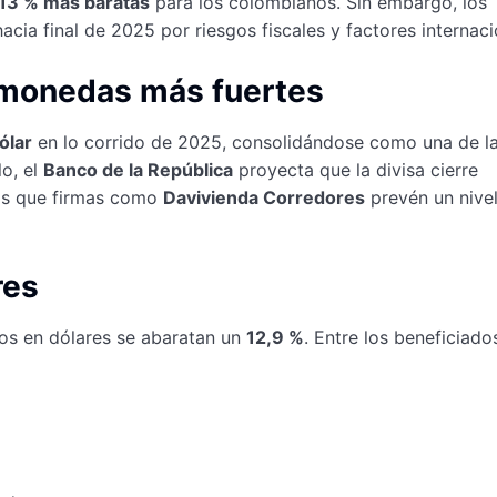
13 % más baratas
para los colombianos. Sin embargo, los
hacia final de 2025 por riesgos fiscales y factores internaci
s monedas más fuertes
ólar
en lo corrido de 2025, consolidándose como una de l
o, el
Banco de la República
proyecta que la divisa cierre
ras que firmas como
Davivienda Corredores
prevén un nive
res
ios en dólares se abaratan un
12,9 %
. Entre los beneficiado