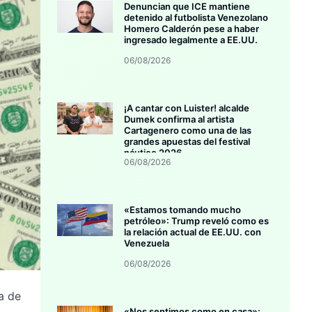
Denuncian que ICE mantiene
detenido al futbolista Venezolano
Homero Calderón pese a haber
ingresado legalmente a EE.UU.
06/08/2026
¡A cantar con Luister! alcalde
Dumek confirma al artista
Cartagenero como una de las
grandes apuestas del festival
náutico 2026
06/08/2026
«Estamos tomando mucho
petróleo»: Trump reveló como es
la relación actual de EE.UU. con
Venezuela
06/08/2026
a de
«Nos sentimos como en casa»: