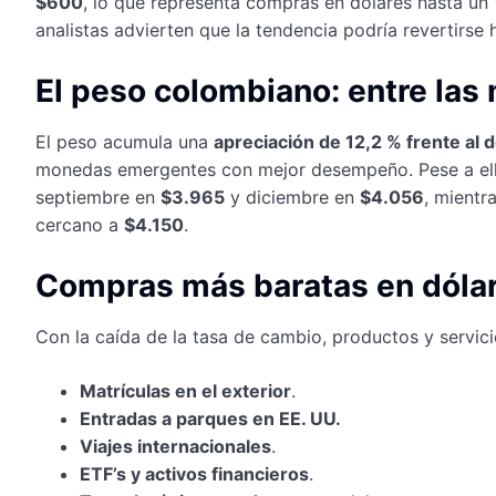
$600
, lo que representa compras en dólares hasta un
analistas advierten que la tendencia podría revertirse 
El peso colombiano: entre la
El peso acumula una
apreciación de 12,2 % frente al d
monedas emergentes con mejor desempeño. Pese a ell
septiembre en
$3.965
y diciembre en
$4.056
, mient
cercano a
$4.150
.
Compras más baratas en dóla
Con la caída de la tasa de cambio, productos y servic
Matrículas en el exterior
.
Entradas a parques en EE. UU.
Viajes internacionales
.
ETF’s y activos financieros
.