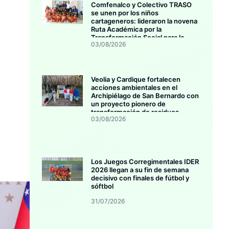
Comfenalco y Colectivo TRASO
se unen por los niños
cartageneros: lideraron la novena
Ruta Académica por la
Transformación Social para la
03/08/2026
primera infancia
Veolia y Cardique fortalecen
acciones ambientales en el
Archipiélago de San Bernardo con
un proyecto pionero de
transformación de residuos
03/08/2026
orgánicos
Los Juegos Corregimentales IDER
2026 llegan a su fin de semana
decisivo con finales de fútbol y
sóftbol
31/07/2026