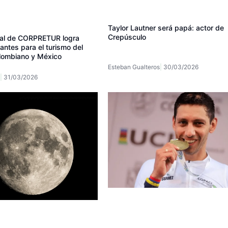
Taylor Lautner será papá: actor de
Crepúsculo
ial de CORPRETUR logra
ntes para el turismo del
lombiano y México
Esteban Gualteros
30/03/2026
31/03/2026