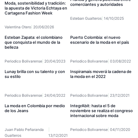
Moda, sostenibilidad y tradición:
comerciantes y autoridades
la apuesta de Victoria Echtaya en
Cartagena Fashion Week
Esteban Gualteros
14/10/2025
Valentina Otero
20/06/2026
Esteban Zapata: el colombiano
Puerto Colombia: el nuevo
que conquista el mundo de la
escenario de la moda en el país
belleza
Periodico Bolivarense
20/04/2023
Periodico Bolivarense
03/08/2022
Lunay brilla con su talento y con
Inspiramais moverá la cadena de
su estilo
la moda en el 2022
Periodico Bolivarense
24/04/2022
Periodico Bolivarense
23/12/2021
La moda en Colombia por medio
IntegrAbit: hasta el 5 de
de los Jeans
noviembre se realiza el congreso
internacional sobre moda
Juan Pablo Peñaranda
Periodico Bolivarense
04/11/2020
Gualteros
13/12/2021