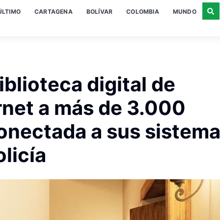
ÚLTIMO
CARTAGENA
BOLÍVAR
COLOMBIA
MUNDO
iblioteca digital de
rnet a más de 3.000
conectada a sus sistem
olicía