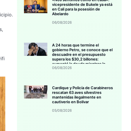
vicepresidente de Bukele ya está
a
en Cali para la posesión de
Abelardo
cipio.
06/08/2026
s,
A 24 horas que termine el
gobierno Petro, se conoce que el
descuadre en el presupuesto
ifi
supera los $30,2 billones:
aumentó la deuda mientras la
06/08/2026
inversión se estanca
Cardique y Policía de Carabineros
rescatan 63 aves silvestres
mantenidas ilegalmente en
cautiverio en Bolívar
05/08/2026