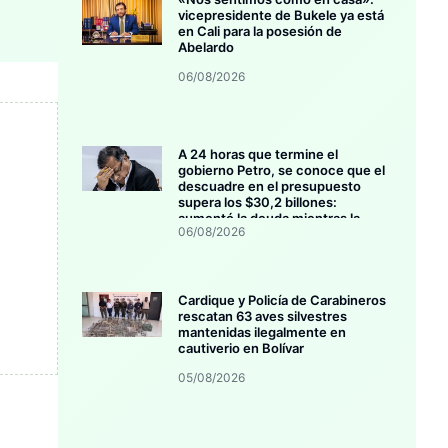
vicepresidente de Bukele ya está
en Cali para la posesión de
Abelardo
06/08/2026
A 24 horas que termine el
gobierno Petro, se conoce que el
descuadre en el presupuesto
supera los $30,2 billones:
aumentó la deuda mientras la
06/08/2026
inversión se estanca
Cardique y Policía de Carabineros
rescatan 63 aves silvestres
mantenidas ilegalmente en
cautiverio en Bolívar
05/08/2026