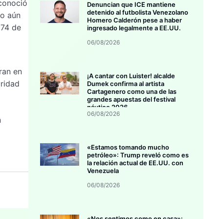
econoció
Denuncian que ICE mantiene
detenido al futbolista Venezolano
do aún
Homero Calderón pese a haber
074 de
ingresado legalmente a EE.UU.
06/08/2026
ran en
¡A cantar con Luister! alcalde
ridad
Dumek confirma al artista
Cartagenero como una de las
grandes apuestas del festival
náutico 2026
06/08/2026
n
«Estamos tomando mucho
petróleo»: Trump reveló como es
la relación actual de EE.UU. con
Venezuela
06/08/2026
«Nos sentimos como en casa»: