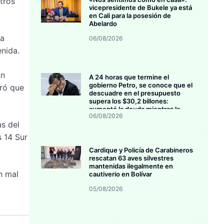
tros
vicepresidente de Bukele ya está
en Cali para la posesión de
Abelardo
la
06/08/2026
enida.
un
A 24 horas que termine el
gobierno Petro, se conoce que el
uró que
descuadre en el presupuesto
supera los $30,2 billones:
aumentó la deuda mientras la
06/08/2026
inversión se estanca
as del
s 14 Sur
Cardique y Policía de Carabineros
rescatan 63 aves silvestres
mantenidas ilegalmente en
n mal
cautiverio en Bolívar
05/08/2026