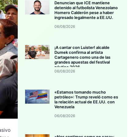
Denuncian que ICE mantiene
detenido al futbolista Venezolano
Homero Calderón pese a haber
ingresado legalmente a EE.UU.
06/08/2026
¡A cantar con Luister! alcalde
Dumek confirma al artista
Cartagenero como una de las
grandes apuestas del festival
náutico 2026
06/08/2026
«Estamos tomando mucho
petróleo»: Trump reveló como es
la relación actual de EE.UU. con
Venezuela
06/08/2026
asivo
«Nos sentimos como en casa»: