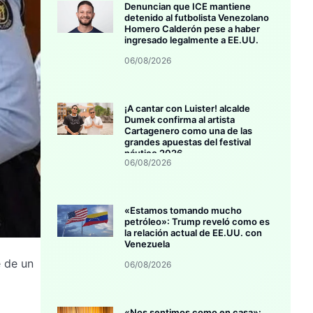
Denuncian que ICE mantiene
detenido al futbolista Venezolano
Homero Calderón pese a haber
ingresado legalmente a EE.UU.
06/08/2026
¡A cantar con Luister! alcalde
Dumek confirma al artista
Cartagenero como una de las
grandes apuestas del festival
náutico 2026
06/08/2026
«Estamos tomando mucho
petróleo»: Trump reveló como es
la relación actual de EE.UU. con
Venezuela
e de un
06/08/2026
«Nos sentimos como en casa»: