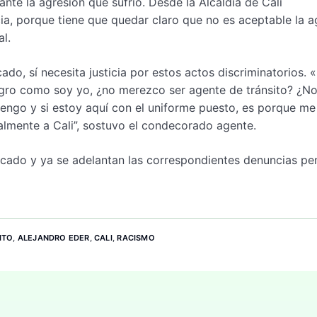
nte la agresión que sufrió. Desde la Alcaldía de Cali
a, porque tiene que quedar claro que no es aceptable la a
l.
do, sí necesita justicia por estos actos discriminatorios. «
negro como soy yo, ¿no merezco ser agente de tránsito? ¿N
tengo y si estoy aquí con el uniforme puesto, es porque me
ialmente a Cali”, sostuvo el condecorado agente.
icado y ya se adelantan las correspondientes denuncias pe
ITO
,
ALEJANDRO EDER
,
CALI
,
RACISMO