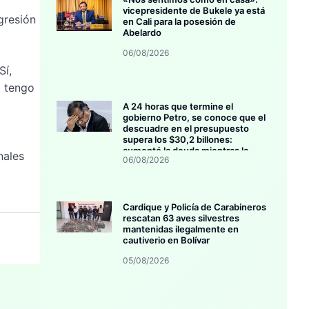
vicepresidente de Bukele ya está
gresión
en Cali para la posesión de
Abelardo
06/08/2026
Sí,
o tengo
A 24 horas que termine el
gobierno Petro, se conoce que el
descuadre en el presupuesto
supera los $30,2 billones:
aumentó la deuda mientras la
nales
06/08/2026
inversión se estanca
Cardique y Policía de Carabineros
rescatan 63 aves silvestres
mantenidas ilegalmente en
cautiverio en Bolívar
05/08/2026