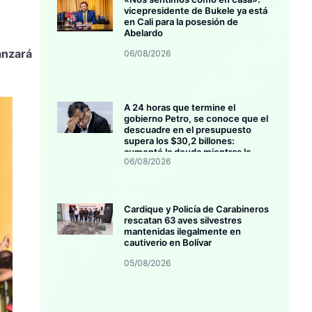
vicepresidente de Bukele ya está
en Cali para la posesión de
Abelardo
anzará
06/08/2026
A 24 horas que termine el
gobierno Petro, se conoce que el
descuadre en el presupuesto
supera los $30,2 billones:
aumentó la deuda mientras la
06/08/2026
inversión se estanca
Cardique y Policía de Carabineros
rescatan 63 aves silvestres
mantenidas ilegalmente en
cautiverio en Bolívar
05/08/2026